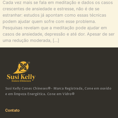
Cada vez mais se fala em meditação e dados os casos
crescentes de ansiedade e estresse, não é de se
estranhar: estudos já apontam como essas técnicas
podem ajudar quem sofre com esse problema.
Pesquisas revelam que a meditação pode ajudar em
casos de ansiedade, depressão e até dor. Apesar de ser
uma redução moderada, […]
Susi Kelly Cones Chineses®- Marca Registrada, Cone em ouvido
e em limpeza Energética. Cone em Vidro®
Contato