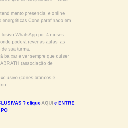
 atendimento presencial e online
s energéticas Cone parafinado em
lusivo WhatsApp por 4 meses
onde poderá rever as aulas, as
e de sua turma.
á baixar e ver sempre que quiser
lo ABRATH (associação de
exclusivo (cones brancos e
ono.
USIVAS ? clique
AQUI
e ENTRE
UPO