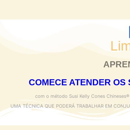
Li
APREN
COMECE ATENDER OS S
com o método Susi Kelly Cones Chineses® 
UMA TÉCNICA QUE PODERÁ TRABALHAR EM CONJUNTO