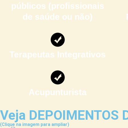
públicos (profissionais
de saúde ou não)
Terapeutas Integrativos
Acupunturista
Veja DEPOIMENTOS D
(Clique na imagem para ampliar)