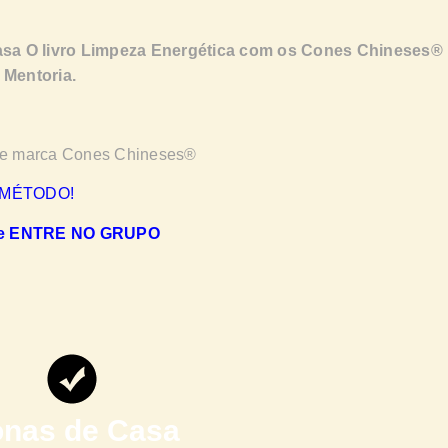
a O livro Limpeza Energética com os Cones Chineses®
 Mentoria.
ros e marca Cones Chineses®
 MÉTODO!
e ENTRE NO GRUPO
nas de Casa