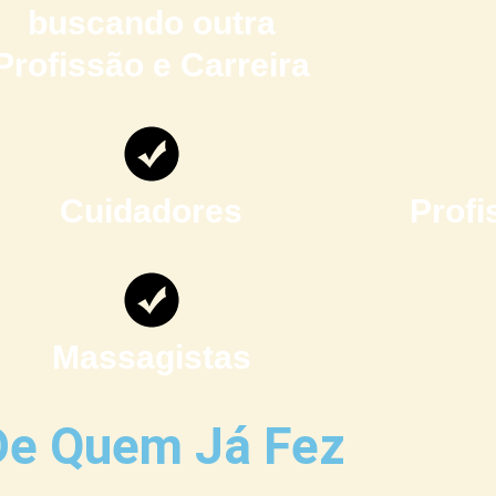
buscando outra
Profissão e Carreira
Cuidadores
Profi
Massagistas
e Quem Já Fez