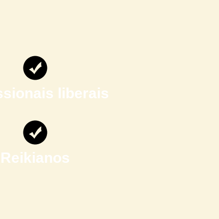
ssionais liberais
Reikianos