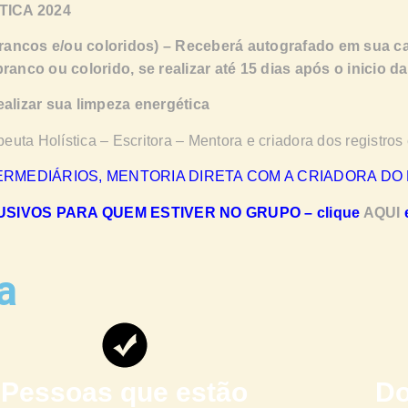
ICA 2024
s e/ou coloridos) – Receberá autografado em sua cas
nco ou colorido, se realizar até 15 dias após o inicio da
izar sua limpeza energética
peuta Holística – Escritora – Mentora e criadora dos regist
ERMEDIÁRIOS, MENTORIA DIRETA COM A CRIADORA DO
IVOS PARA QUEM ESTIVER NO GRUPO – clique
AQUI
a
Pessoas que estão
Do