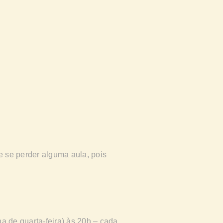
.
 se perder alguma aula, pois
a de quarta-feira) às 20h – cada