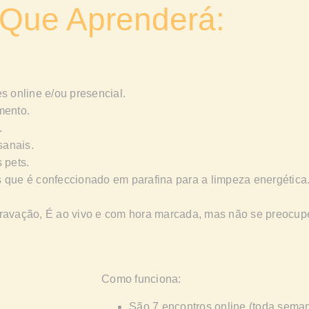
Que Aprenderá:
s online e/ou presencial.
mento.
.
sanais.
 pets.
 que é confeccionado em parafina para a limpeza energética
ravação, É ao vivo e com hora marcada, mas não se preocupe
Como funciona:
São 7 encontros online (toda seman