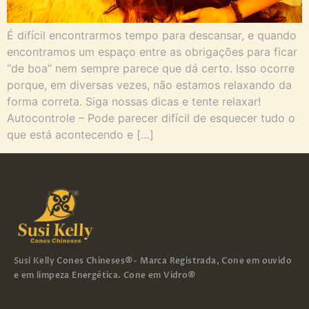
É difícil encontrarmos tempo para descansar, e quando
encontramos um espaço entre as obrigações para ficar
“de boa” nem sempre parece que dá certo. Isso ocorre
porque, em diversas vezes, não estamos relaxando da
forma correta. Siga nossas dicas e tente relaxar!
Autocontrole – Pode parecer difícil de esquecer tudo o
que está acontecendo e […]
Susi Kelly Cones Chineses®- Marca Registrada, Cone em ouvido
e em limpeza Energética. Cone em Vidro®